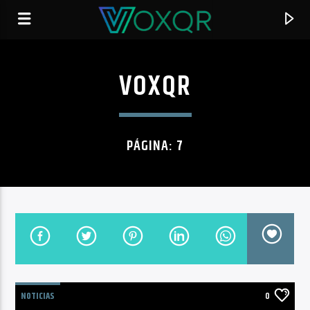
VOXQR
RADIO VOXQR
VOXQR
PÁGINA: 7
NOTICIAS
0