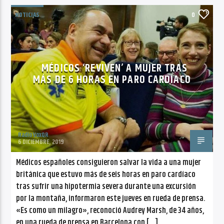
NOTICIAS
0
MÉDICOS ‘REVIVEN’ A MUJER TRAS
MÁS DE 6 HORAS EN PARO CARDÍACO
Radio VoxQR
6 DICIEMBRE, 2019
Médicos españoles consiguieron salvar la vida a una mujer
británica que estuvo más de seis horas en paro cardíaco
tras sufrir una hipotermia severa durante una excursión
por la montaña, informaron este jueves en rueda de prensa.
«Es como un milagro», reconoció Audrey Marsh, de 34 años,
en una rueda de prensa en Barcelona con […]