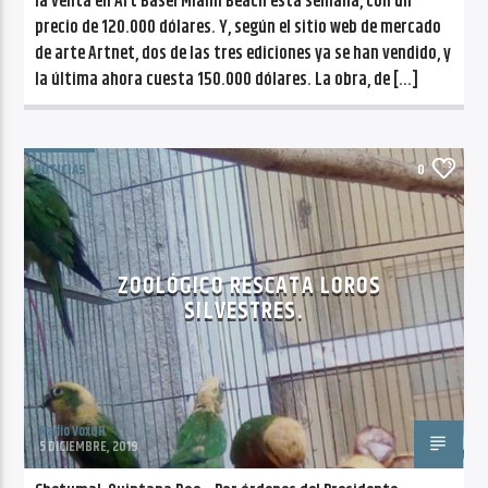
la venta en Art Basel Miami Beach esta semana, con un
precio de 120.000 dólares. Y, según el sitio web de mercado
de arte Artnet, dos de las tres ediciones ya se han vendido, y
la última ahora cuesta 150.000 dólares. La obra, de […]
NOTICIAS
0
ZOOLÓGICO RESCATA LOROS
SILVESTRES.
Radio VoxQR
5 DICIEMBRE, 2019