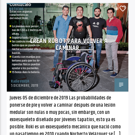
NOTICIAS
0
CREAN ROBOT PARA VOLVER A
CAMINAR
Radio VoxQR
5 DICIEMBRE, 2019
Jueves 05 de diciembre de 2019 Las probabilidades de
ponerse de pie y volver a caminar después de una lesión
medular son nulas o muy pocas, sin embargo, con un
exoesqueleto diseñado por jóvenes tapatíos, esto ya es
posible. Roki es un exoesqueleto mecánico que nació como
un pasatiempo en 2010 cuando Norberto Velázquez se […]