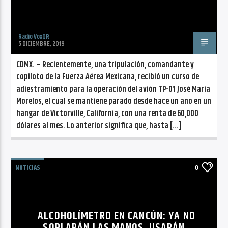
Radio VoxQR
5 DICIEMBRE, 2019
CDMX. – Recientemente, una tripulación, comandante y
copiloto de la Fuerza Aérea Mexicana, recibió un curso de
adiestramiento para la operación del avión TP-01 José María
Morelos, el cual se mantiene parado desde hace un año en un
hangar de Victorville, California, con una renta de 60,000
dólares al mes. Lo anterior significa que, hasta […]
NOTICIAS
0
ALCOHOLÍMETRO EN CANCÚN: YA NO
SOPLARÁN LAS MANOS, USARÁN