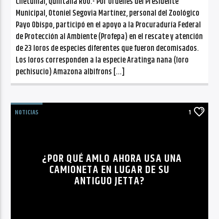
Chetumal, Quintana Roo.- Por órdenes del Presidente
Municipal, Otoniel Segovia Martínez, personal del Zoológico
Payo Obispo, participó en el apoyo a la Procuraduría Federal
de Protección al Ambiente (Profepa) en el rescate y atención
de 23 loros de especies diferentes que fueron decomisados.
Los loros corresponden a la especie Aratinga nana (loro
pechisucio) Amazona albifrons […]
NOTICIAS
1
¿POR QUÉ AMLO AHORA USA UNA
CAMIONETA EN LUGAR DE SU
ANTIGUO JETTA?