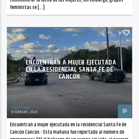
conmemorar la lucha de las mujeres, sin embargo, grupos
feministas se […]
ENTRETENIMIENTO
NOTICIAS
TENDENCIAS
0
ENCUENTRAN A MUJER EJECUTADA
EN LA RESIDENCIAL SANTA FE DE
CANCÚN
VoxQR Radio
8 FEBRERO, 2024
Encuentran a mujer ejecutada en la residencial Santa Fe de
Cancún Cancún.- Esta mañana fue reportado al número de