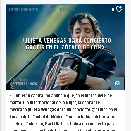
ENTRETENIMIENTO
MÚSICA
NOTICIAS
0
TENDENCIAS
JULIETA VENEGAS DARÁ CONCIERTO
GRATIS EN EL ZÓCALO DE CDMX
VoxQR Radio
22 FEBRERO, 2024
El Gobierno capitalino anunció que, en el marco del 8 de
marzo, Día Internacional de la Mujer, la cantante
mexicana Julieta Venegas dará un concierto gratuito en el
Zócalo de la Ciudad de México. Como lo había adelantado
el jefe de Gobierno, Martí Batres, habrá un concierto para