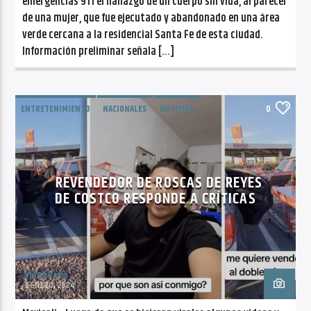
emergencias 911 el hallazgo de un cuerpo sin vida, al parecer
de una mujer, que fue ejecutado y abandonado en una área
verde cercana a la residencial Santa Fe de esta ciudad.
Información preliminar señala […]
ENTRETENIMIENTO
NACIONALES
NOTICIAS
0
TENDENCIAS
REVENDEDOR DE ROSCAS DE REYES
DE COSTCO RESPONDE A CRÍTICAS
VoxQR Radio
5 ENERO, 2024