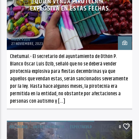
QUIEN VENDA PIROTECNIA
EXPLOSIVA EN ESTAS FECHAS
VoxQR Radio
27 NOVIEMBRE, 2023
Chetumal.- El secretario del ayuntamiento de Othón P.
Blanco Oscar Luis Dzib, señaló que no se deberá vender
pirotecnia explosiva para fiestas decembrinas ya que
aquellos que vendan estas, serán sancionados severamente
por la ley. Hasta hace algunos meses, la pirotecnia era
permitida en la entidad, no obstante por afectaciones a
personas con autismo y […]
DESTACADO
ENTRETENIMIENTO
ESPECTÁCULO
0
MÚSICA
NOTICIAS