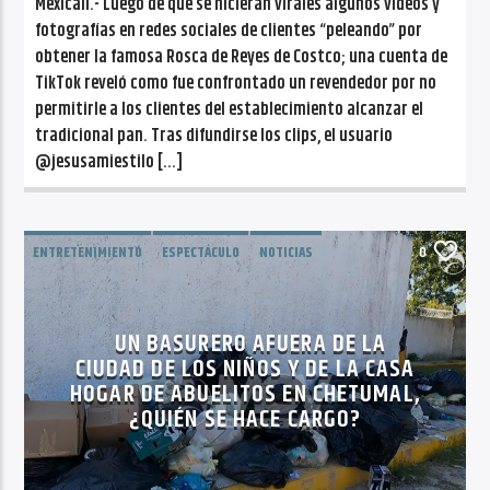
Mexicali.- Luego de que se hicieran virales algunos videos y
fotografías en redes sociales de clientes “peleando” por
obtener la famosa Rosca de Reyes de Costco; una cuenta de
TikTok reveló como fue confrontado un revendedor por no
permitirle a los clientes del establecimiento alcanzar el
tradicional pan. Tras difundirse los clips, el usuario
@jesusamiestilo […]
ENTRETENIMIENTO
ESPECTÁCULO
NOTICIAS
0
TENDENCIAS
UN BASURERO AFUERA DE LA
CIUDAD DE LOS NIÑOS Y DE LA CASA
HOGAR DE ABUELITOS EN CHETUMAL,
¿QUIÉN SE HACE CARGO?