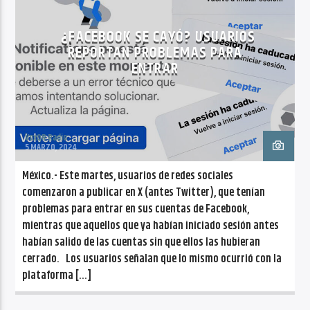
CANCIÓN ACTUAL
NO TITLES AVAILABLE
¿FACEBOOK SE CAYÓ? USUARIOS
REPORTAN PROBLEMAS PARA
ENTRAR
VoxQR Radio
Radio VoxQR
5 MARZO, 2024
México.- Este martes, usuarios de redes sociales
comenzaron a publicar en X (antes Twitter), que tenían
problemas para entrar en sus cuentas de Facebook,
mientras que aquellos que ya habían iniciado sesión antes
habían salido de las cuentas sin que ellos las hubieran
cerrado. Los usuarios señalan que lo mismo ocurrió con la
plataforma […]