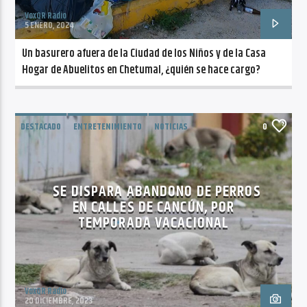
VoxQR Radio
5 ENERO, 2024
Un basurero afuera de la Ciudad de los Niños y de la Casa
Hogar de Abuelitos en Chetumal, ¿quién se hace cargo?
DESTACADO
ENTRETENIMIENTO
NOTICIAS
0
TENDENCIAS
SE DISPARA ABANDONO DE PERROS
EN CALLES DE CANCÚN, POR
TEMPORADA VACACIONAL
VoxQR Radio
20 DICIEMBRE, 2023