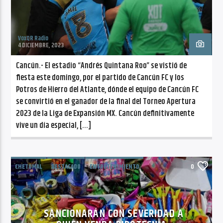
VoxQR Radio
4 DICIEMBRE, 2023
Cancún.- El estadio “Andrés Quintana Roo” se vistió de
fiesta este domingo, por el partido de Cancún FC y los
Potros de Hierro del Atlante, dónde el equipo de Cancún FC
se convirtió en el ganador de la final del Torneo Apertura
2023 de la Liga de Expansión MX. Cancún definitivamente
vive un día especial, […]
CHETUMAL
DESTACADO
ENTRETENIMIENTO
0
ESPECTÁCULO
TENDENCIAS
SANCIONARÁN CON SEVERIDAD A