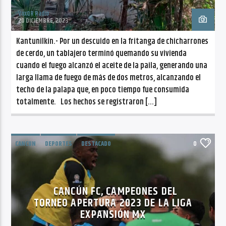
VoxQR Radio
20 DICIEMBRE, 2023
Kantunilkín.- Por un descuido en la fritanga de chicharrones
de cerdo, un tablajero terminó quemando su vivienda
cuando el fuego alcanzó el aceite de la paila, generando una
larga llama de fuego de más de dos metros, alcanzando el
techo de la palapa que, en poco tiempo fue consumida
totalmente. Los hechos se registraron […]
CANCUN
DEPORTES
DESTACADO
0
ENTRETENIMIENTO
NOTICIAS
TENDENCIAS
CANCÚN FC, CAMPEONES DEL
TORNEO APERTURA 2023 DE LA LIGA
EXPANSIÓN MX