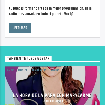
tu puedes formar parte de la mejor programación, en la
radio mas sonada en todo el planeta Vox QR
LEER MÁS
TAMBIÉN TE PUEDE GUSTAR
AMOR
MÚSICA
TENDENCIAS
VARIOS
LA HORA DE LA PAPA CON MARYCARMEN
PORTILLO
La hora de la papa