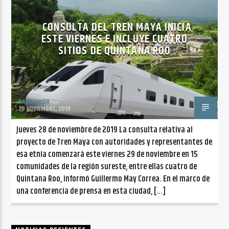
CANCIÓN ACTUAL
NO TITLES AVAILABLE
CONSULTA DEL TREN MAYA INICIA
ESTE VIERNES E INCLUYE CUATRO
SITIOS DE QUINTANA ROO
Radio VoxQR
Radio VoxQR
28 NOVIEMBRE, 2019
Jueves 28 de noviembre de 2019 La consulta relativa al
proyecto de Tren Maya con autoridades y representantes de
esa etnia comenzará este viernes 29 de noviembre en 15
comunidades de la región sureste, entre ellas cuatro de
Quintana Roo, informó Guillermo May Correa. En el marco de
una conferencia de prensa en esta ciudad, […]