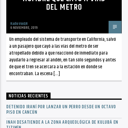
DEL METRO
Radio VoxQR
6 NOVIEMBRE, 2019
Un empleado del sistema de transporte en California, salvó
a un pasajero que cayó a las vías del metro de ser
atropellado debido a que reaccionó de inmediato para
ayudarlo a regresar al andén, en tan sólo segundos y antes
de que el tren se acercara a la estación en donde se
encontraban. La escena […]
NOTICIAS RECIENTES
DETENIDO IRANÍ POR LANZAR UN PERRO DESDE UN OCTAVO
PISO EN CANCÚN
INAH DESATIENDE A LA ZONA ARQUEOLÓGICA DE KULUBÁ EN
TIZIMÍN