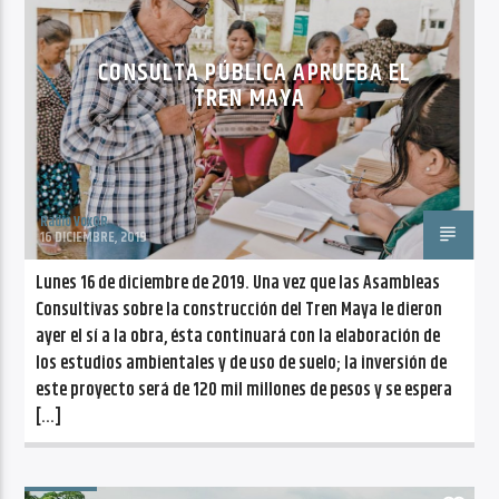
CANCIÓN ACTUAL
NO TITLES AVAILABLE
CONSULTA PÚBLICA APRUEBA EL
TREN MAYA
Radio VoxQR
Radio VoxQR
16 DICIEMBRE, 2019
Lunes 16 de diciembre de 2019. Una vez que las Asambleas
Consultivas sobre la construcción del Tren Maya le dieron
ayer el sí a la obra, ésta continuará con la elaboración de
los estudios ambientales y de uso de suelo; la inversión de
este proyecto será de 120 mil millones de pesos y se espera
[…]