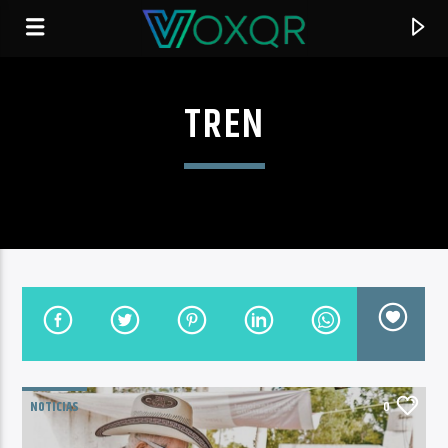
TREN
RADIO VOXQR
VOXQR
NOTICIAS
0