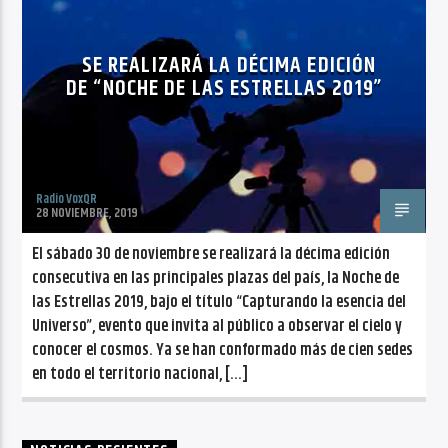
CANCIÓN ACTUAL
NO TITLES AVAILABLE
SE REALIZARÁ LA DÉCIMA EDICIÓN
DE “NOCHE DE LAS ESTRELLAS 2019”
Radio VoxQR
Radio VoxQR
28 NOVIEMBRE, 2019
El sábado 30 de noviembre se realizará la décima edición
consecutiva en las principales plazas del país, la Noche de
las Estrellas 2019, bajo el título “Capturando la esencia del
Universo”, evento que invita al público a observar el cielo y
conocer el cosmos. Ya se han conformado más de cien sedes
en todo el territorio nacional, […]