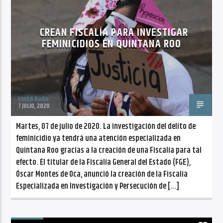
CANCIÓN ACTUAL
NO TITLES AVAILABLE
CREAN FISCALÍA PARA INVESTIGAR
FEMINICIDIOS EN QUINTANA ROO
VoxQR Radio
Radio VoxQR
7 JULIO, 2020
Martes, 07 de julio de 2020. La investigación del delito de
feminicidio ya tendrá una atención especializada en
Quintana Roo gracias a la creación de una Fiscalía para tal
efecto. El titular de la Fiscalía General del Estado (FGE),
Óscar Montes de Oca, anunció la creación de la Fiscalía
Especializada en Investigación y Persecución de […]