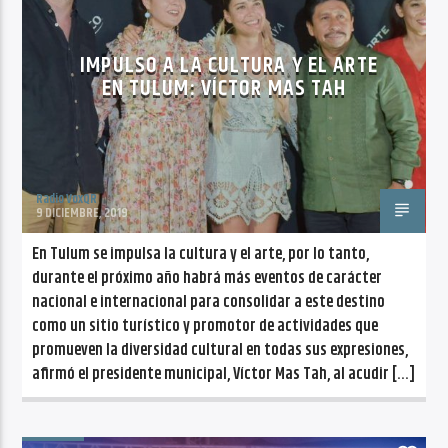
CANCIÓN ACTUAL
NO TITLES AVAILABLE
IMPULSO A LA CULTURA Y EL ARTE
EN TULUM: VÍCTOR MAS TAH
Radio VoxQR
Radio VoxQR
9 DICIEMBRE, 2019
En Tulum se impulsa la cultura y el arte, por lo tanto,
durante el próximo año habrá más eventos de carácter
nacional e internacional para consolidar a este destino
como un sitio turístico y promotor de actividades que
promueven la diversidad cultural en todas sus expresiones,
afirmó el presidente municipal, Víctor Mas Tah, al acudir […]