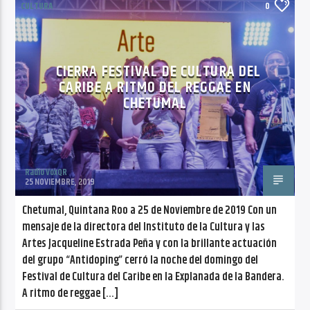
CULTURA
0
CIERRA FESTIVAL DE CULTURA DEL
CARIBE A RITMO DEL REGGAE EN
CHETUMAL
Radio VoxQR
25 NOVIEMBRE, 2019
Chetumal, Quintana Roo a 25 de Noviembre de 2019 Con un
mensaje de la directora del Instituto de la Cultura y las
Artes Jacqueline Estrada Peña y con la brillante actuación
del grupo “Antidoping” cerró la noche del domingo del
Festival de Cultura del Caribe en la Explanada de la Bandera.
A ritmo de reggae […]