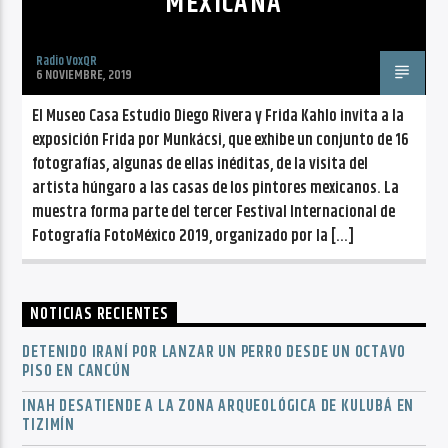
MEXICANA
Radio VoxQR
6 NOVIEMBRE, 2019
El Museo Casa Estudio Diego Rivera y Frida Kahlo invita a la
exposición Frida por Munkácsi, que exhibe un conjunto de 16
fotografías, algunas de ellas inéditas, de la visita del
artista húngaro a las casas de los pintores mexicanos. La
muestra forma parte del tercer Festival Internacional de
Fotografía FotoMéxico 2019, organizado por la […]
NOTICIAS RECIENTES
DETENIDO IRANÍ POR LANZAR UN PERRO DESDE UN OCTAVO
PISO EN CANCÚN
INAH DESATIENDE A LA ZONA ARQUEOLÓGICA DE KULUBÁ EN
TIZIMÍN