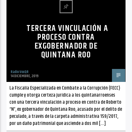
CANCIÓN ACTUAL
NO TITLES AVAILABLE
TERCERA VINCULACIÓN A
PROCESO CONTRA
EXGOBERNADOR DE
QUINTANA ROO
Radio VoxQR
Radio VoxQR
14 DICIEMBRE, 2019
La Fiscalía Especializada en Combate a la Corrupción (FECC)
cumple y otorga certeza jurídica a los quintanarroenses
con una tercera vinculación a proceso en contra de Roberto
“N”, ex gobernador de Quintana Roo, acusado por el delito de
peculado, a través de la carpeta administrativa 159/2017,
por un daño patrimonial que asciende a dos mil […]