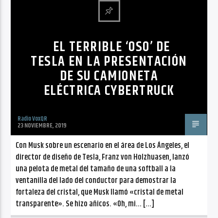
CANCIÓN ACTUAL
NO TITLES AVAILABLE
EL TERRIBLE ‘OSO’ DE
TESLA EN LA PRESENTACIÓN
DE SU CAMIONETA
ELÉCTRICA CYBERTRUCK
Radio VoxQR
Radio VoxQR
23 NOVIEMBRE, 2019
Con Musk sobre un escenario en el área de Los Ángeles, el
director de diseño de Tesla, Franz von Holzhuasen, lanzó
una pelota de metal del tamaño de una softball a la
ventanilla del lado del conductor para demostrar la
fortaleza del cristal, que Musk llamó «cristal de metal
transparente». Se hizo añicos. «Oh, mi… […]