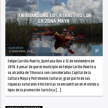
CANCIÓN ACTUAL
NO TITLES AVAILABLE
EN ABANDONO LOS ATRACTIVOS DE
LA ZONA MAYA
Radio VoxQR
Radio VoxQR
12 NOVIEMBRE, 2019
Felipe Carrillo Puerto, Quintana Roo a 12 de noviembre de
2019. A pesar de que el municipio de Felipe Carillo Puerto y
su alcaldía de Tihosuco son consideradas Capital de la
Cultura Maya y Patrimonio Cultural, gran parte de sus
riquezas naturales e históricas se encuentran en el olvido y
lejos de la promoción turística […]