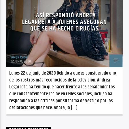
CANCIÓN ACTUAL
NO TITLES AVAILABLE
ASÍ RESPONDIÓ ANDREA
LEGARRETA A QUIENES ASEGURAN
QUE SE HA HECHO CIRUGÍAS
VoxQR Radio
Radio VoxQR
22 JUNIO, 2020
Lunes 22 de junio de 2020 Debido a que es considerado uno
de los rostros más reconocidos de la televisión, Andrea
Legarreta ha tenido que hacer frente a los señalamientos
que constantemente recibe en redes sociales, incluso ha
respondido a las críticas por su forma de vestir o por las
declaraciones que hace. Ahora, la […]