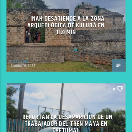
INAH DESATIENDE A LA ZONA
ARQUEOLÓGICA DE KULUBÁ EN
TIZIMÍN
VoxQR Radio
21 AGOSTO, 2024
NOTICIAS
0
REPORTAN LA DESAPARICIÓN DE UN
TRABAJADOR DEL TREN MAYA EN
CHETUMAL