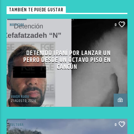
TAMBIÉN TE PUEDE GUSTAR
NOTICIAS
0
DETENIDO IRANÍ POR LANZAR UN
PERRO DESDE UN OCTAVO PISO EN
CANCÚN
VoxQR Radio
21 AGOSTO, 2024
CULTURA
0