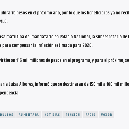
birá 70 pesos en el próximo año, por lo que los beneficiaros ya no reci
AMLO.
ensa matutina del mandatario en Palacio Nacional, la subsecretaria de 
es para compensar la inflación estimada para 2020.
irtieron 115 mil millones de pesos en el programa, y para el próximo, se
María Luisa Albores, informó que se destinarán de 150 mil a 180 mil mill
ependencia.
ADULTOS
AUMENTARA
NOTICIAS
PENSIÓN
RADIO
VOXQR