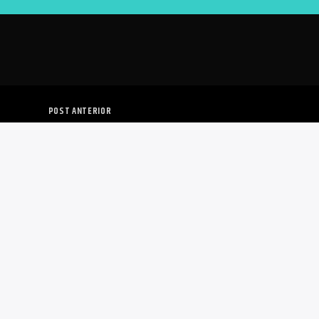
POST ANTERIOR
STRATEGIA CONTRA ABUSOS DE
LAS NAVIERAS.