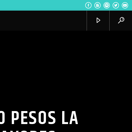
Radio VoxQR
0 PESOS LA