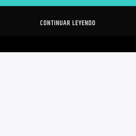
CONTINUAR LEYENDO
L MIEDO AL
PLANEAN E
S
CULTURA