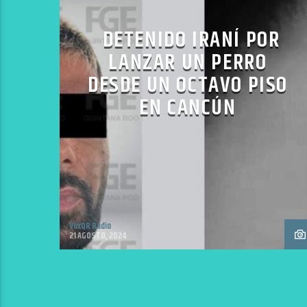
DETENIDO IRANÍ POR
LANZAR UN PERRO
DESDE UN OCTAVO PISO
EN CANCÚN
VoxQR Radio
21 AGOSTO, 2024