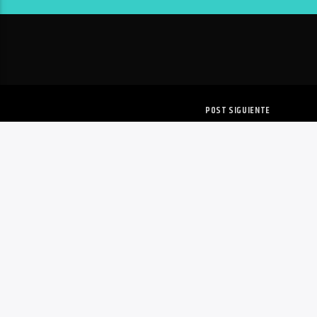
POST SIGUIENTE
JÓVENES LE HAN PERDIDO E
VIH.
Copyright 2020 | VoxQR | Comunicación
INICIO
NOTICIAS
MÚSICA
TENDENCIA