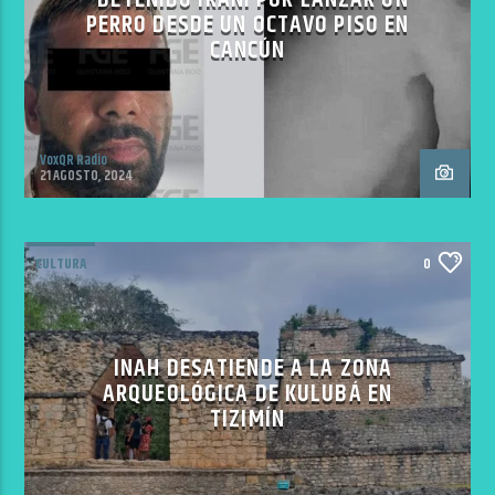
PERRO DESDE UN OCTAVO PISO EN
CANCÚN
VoxQR Radio
21 AGOSTO, 2024
CULTURA
0
INAH DESATIENDE A LA ZONA
ARQUEOLÓGICA DE KULUBÁ EN
TIZIMÍN