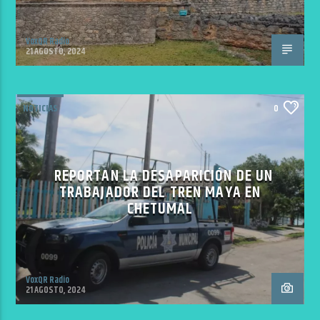
VoxQR Radio
21 AGOSTO, 2024
NOTICIAS
0
REPORTAN LA DESAPARICIÓN DE UN
TRABAJADOR DEL TREN MAYA EN
CHETUMAL
VoxQR Radio
21 AGOSTO, 2024