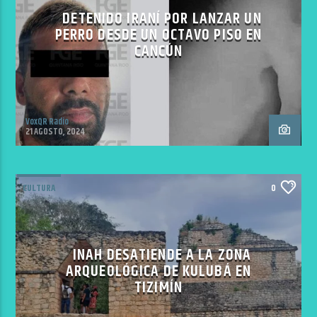
DETENIDO IRANÍ POR LANZAR UN
PERRO DESDE UN OCTAVO PISO EN
CANCÚN
VoxQR Radio
21 AGOSTO, 2024
CULTURA
0
INAH DESATIENDE A LA ZONA
ARQUEOLÓGICA DE KULUBÁ EN
TIZIMÍN