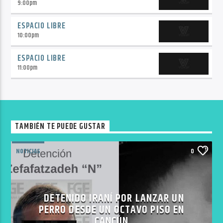
9:00
pm
ESPACIO LIBRE
10:00
pm
ESPACIO LIBRE
11:00
pm
TAMBIÉN TE PUEDE GUSTAR
NOTICIAS
0
DETENIDO IRANÍ POR LANZAR UN
PERRO DESDE UN OCTAVO PISO EN
CANCÚN