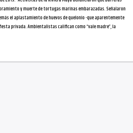
de 2019.- Activistas de la Riviera Maya denunciaron que barreras
toramiento y muerte de tortugas marinas embarazadas. Señalaron
emás el aplastamiento de huevos de quelonio -que aparentemente
iesta privada. Ambientalistas califican como “vale madre”, la