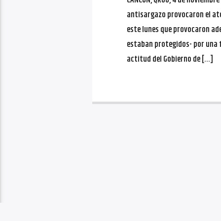
CANCÚN, QRoo, 4 de noviembre 
antisargazo provocaron el a
este lunes que provocaron ad
estaban protegidos- por una f
actitud del Gobierno de […]