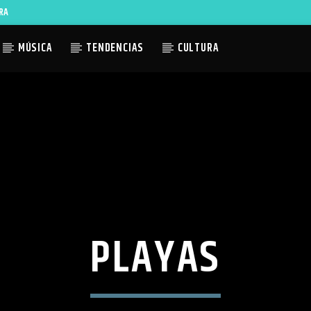
RA
MÚSICA
TENDENCIAS
CULTURA
ACTUAL
TLES AVAILABLE
PLAYAS