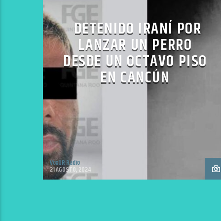
DETENIDO IRANÍ POR
LANZAR UN PERRO
DESDE UN OCTAVO PISO
EN CANCÚN
VoxQR Radio
21 AGOSTO, 2024