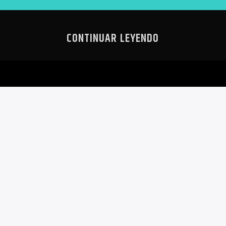
CONTINUAR LEYENDO
EÑOS EN
TRUMP NO L
S
CULTURA