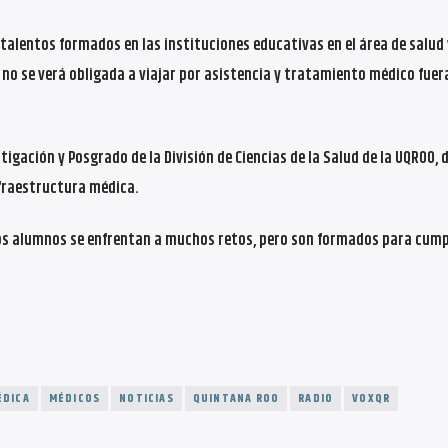
 talentos formados en las instituciones educativas en el área de salud
no se verá obligada a viajar por asistencia y tratamiento médico fuera
tigación y Posgrado de la División de Ciencias de la Salud de la UQROO, 
nfraestructura médica.
 los alumnos se enfrentan a muchos retos, pero son formados para cumpl
ÉDICA
MÉDICOS
NOTICIAS
QUINTANA ROO
RADIO
VOXQR