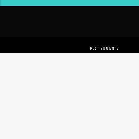
POST SIGUIENTE
IMPERAN NEGOCIOS PEQU
QUINTANA ROO
Copyright 2020 | VoxQR | Comunicación
INICIO
NOTICIAS
MÚSICA
TENDENCIA