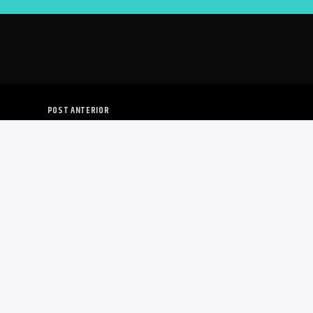
POST ANTERIOR
E TEME A UN JUICIO POLÍTICO