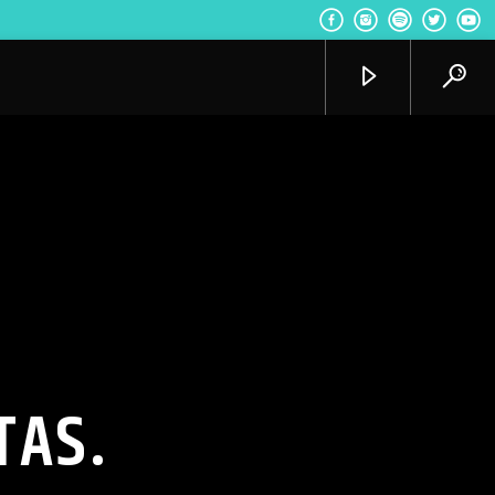
Radio VoxQR
TAS.