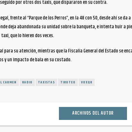
seguido por otros dos taxis, que dispararon en su contra.
gal, frente al “Parque de los Perros”, en la 48 con 50, desde ahí se da a 
 donde deja abandonada su unidad sobre la banqueta, e intenta huir a pie
taxi, que lo hieren dos veces.
ral para su atención, mientras que la Fiscalía General del Estado se enc
dos y un impacto de bala en su costado.
EL CARMEN
RADIO
TAXISTAS
TIROTEO
VOXQR
ARCHIVOS DEL AUTOR