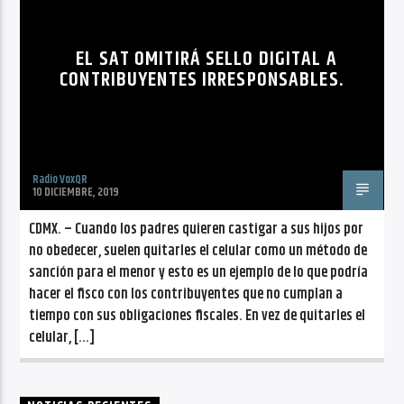
CANCIÓN ACTUAL
NO TITLES AVAILABLE
EL SAT OMITIRÁ SELLO DIGITAL A
CONTRIBUYENTES IRRESPONSABLES.
Radio VoxQR
Radio VoxQR
10 DICIEMBRE, 2019
CDMX. – Cuando los padres quieren castigar a sus hijos por
no obedecer, suelen quitarles el celular como un método de
sanción para el menor y esto es un ejemplo de lo que podría
hacer el fisco con los contribuyentes que no cumplan a
tiempo con sus obligaciones fiscales. En vez de quitarles el
celular, […]