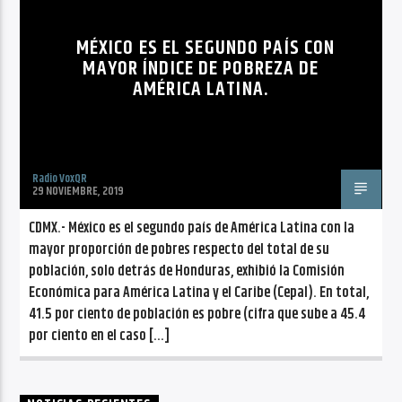
CANCIÓN ACTUAL
NO TITLES AVAILABLE
MÉXICO ES EL SEGUNDO PAÍS CON
MAYOR ÍNDICE DE POBREZA DE
AMÉRICA LATINA.
Radio VoxQR
Radio VoxQR
29 NOVIEMBRE, 2019
CDMX.- México es el segundo país de América Latina con la
mayor proporción de pobres respecto del total de su
población, solo detrás de Honduras, exhibió la Comisión
Económica para América Latina y el Caribe (Cepal). En total,
41.5 por ciento de población es pobre (cifra que sube a 45.4
por ciento en el caso […]