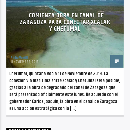
CANCIÓN ACTUAL
NO TITLES AVAILABLE
COMIENZA OBRA EN CANAL DE
ZARAGOZA PARA CONECTAR XCALAK
Y CHETUMAL
Radio VoxQR
Radio VoxQR
11 NOVIEMBRE, 2019
Chetumal, Quintana Roo a 11 de Noviembre de 2019. La
conexión vía marítima entre Xcalac y Chetumal será posible,
gracias a la obra de degradado del canal de Zaragoza que
será presentado oficialmente este lunes. De acuerdo con el
gobernador Carlos Joaquín, la obra en el canal de Zaragoza
es una acción estratégica con la […]