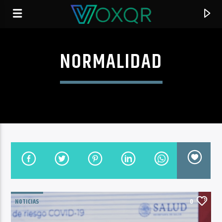
NORMALIDAD
RADIO VOXQR
VOXQR
NOTICIAS
0