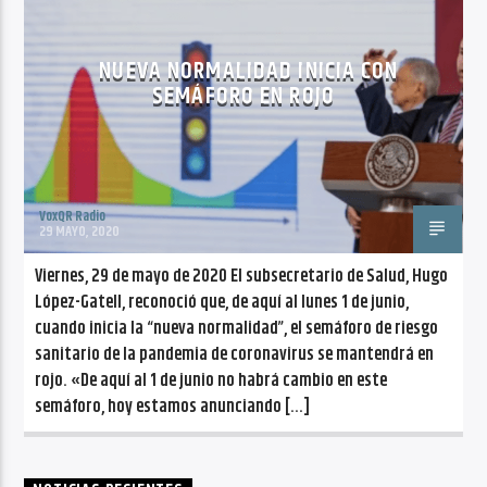
CANCIÓN ACTUAL
NO TITLES AVAILABLE
NUEVA NORMALIDAD INICIA CON
SEMÁFORO EN ROJO
VoxQR Radio
Radio VoxQR
29 MAYO, 2020
Viernes, 29 de mayo de 2020 El subsecretario de Salud, Hugo
López-Gatell, reconoció que, de aquí al lunes 1 de junio,
cuando inicia la “nueva normalidad”, el semáforo de riesgo
sanitario de la pandemia de coronavirus se mantendrá en
rojo. «De aquí al 1 de junio no habrá cambio en este
semáforo, hoy estamos anunciando […]