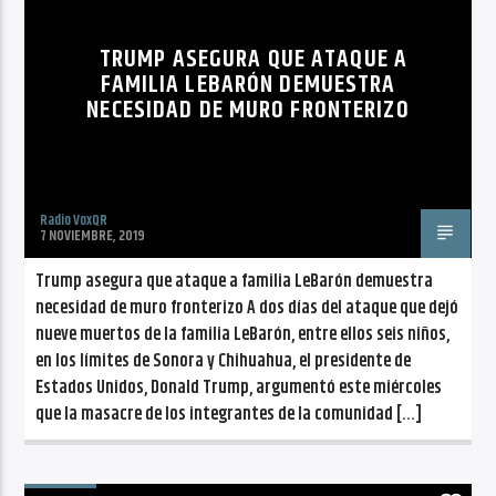
CANCIÓN ACTUAL
NO TITLES AVAILABLE
TRUMP ASEGURA QUE ATAQUE A
FAMILIA LEBARÓN DEMUESTRA
NECESIDAD DE MURO FRONTERIZO
Radio VoxQR
Radio VoxQR
7 NOVIEMBRE, 2019
Trump asegura que ataque a familia LeBarón demuestra
necesidad de muro fronterizo A dos días del ataque que dejó
nueve muertos de la familia LeBarón, entre ellos seis niños,
en los límites de Sonora y Chihuahua, el presidente de
Estados Unidos, Donald Trump, argumentó este miércoles
que la masacre de los integrantes de la comunidad […]