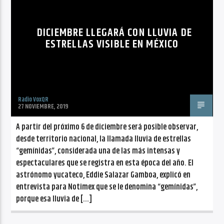
CANCIÓN ACTUAL
NO TITLES AVAILABLE
DICIEMBRE LLEGARÁ CON LLUVIA DE
ESTRELLAS VISIBLE EN MÉXICO
Radio VoxQR
Radio VoxQR
27 NOVIEMBRE, 2019
A partir del próximo 6 de diciembre será posible observar,
desde territorio nacional, la llamada lluvia de estrellas
“gemínidas”, considerada una de las más intensas y
espectaculares que se registra en esta época del año. El
astrónomo yucateco, Eddie Salazar Gamboa, explicó en
entrevista para Notimex que se le denomina “gemínidas”,
porque esa lluvia de […]