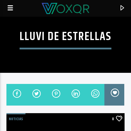
LLUVI DE ESTRELLAS
RADIO VOXQR
VOXQR
NOTICIAS
0