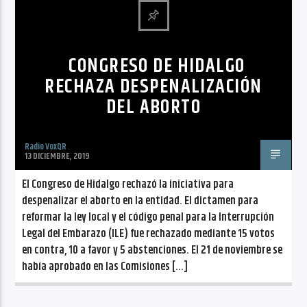
CANCIÓN ACTUAL
NO TITLES AVAILABLE
CONGRESO DE HIDALGO
RECHAZA DESPENALIZACIÓN
DEL ABORTO
Radio VoxQR
Radio VoxQR
13 DICIEMBRE, 2019
El Congreso de Hidalgo rechazó la iniciativa para
despenalizar el aborto en la entidad. El dictamen para
reformar la ley local y el código penal para la Interrupción
Legal del Embarazo (ILE) fue rechazado mediante 15 votos
en contra, 10 a favor y 5 abstenciones. El 21 de noviembre se
había aprobado en las Comisiones […]