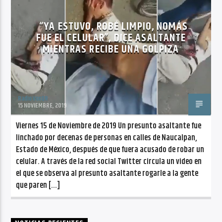
CANCIÓN ACTUAL
NO TITLES AVAILABLE
“YA ESTUVO, ROBÉ LIMPIO, NOMÁS
FUE EL CELULAR”, DICE ASALTANTE
MIENTRAS RECIBE UNA GOLPIZA
Radio VoxQR
Radio VoxQR
15 NOVIEMBRE, 2019
Viernes 15 de Noviembre de 2019 Un presunto asaltante fue
linchado por decenas de personas en calles de Naucalpan,
Estado de México, después de que fuera acusado de robar un
celular. A través de la red social Twitter circula un video en
el que se observa al presunto asaltante rogarle a la gente
que paren […]