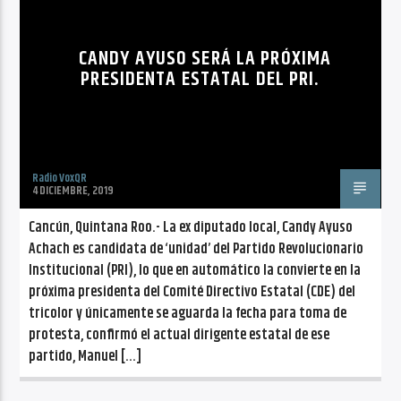
CANCIÓN ACTUAL
NO TITLES AVAILABLE
CANDY AYUSO SERÁ LA PRÓXIMA
PRESIDENTA ESTATAL DEL PRI.
Radio VoxQR
Radio VoxQR
4 DICIEMBRE, 2019
Cancún, Quintana Roo.- La ex diputado local, Candy Ayuso
Achach es candidata de ‘unidad’ del Partido Revolucionario
Institucional (PRI), lo que en automático la convierte en la
próxima presidenta del Comité Directivo Estatal (CDE) del
tricolor y únicamente se aguarda la fecha para toma de
protesta, confirmó el actual dirigente estatal de ese
partido, Manuel […]