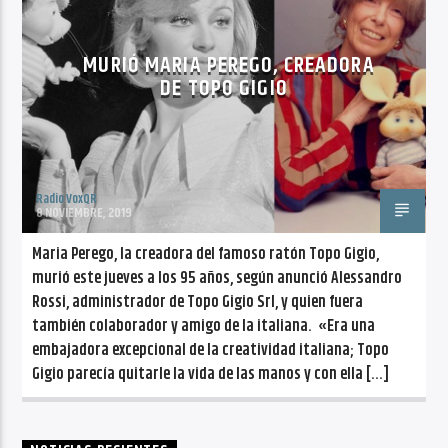
CANCIÓN ACTUAL
NO TITLES AVAILABLE
MURIÓ MARIA PEREGO, CREADORA
DE TOPO GIGIO
Radio VoxQR
Radio VoxQR
8 NOVIEMBRE, 2019
Maria Perego, la creadora del famoso ratón Topo Gigio,
murió este jueves a los 95 años, según anunció Alessandro
Rossi, administrador de Topo Gigio Srl, y quien fuera
también colaborador y amigo de la italiana. «Era una
embajadora excepcional de la creatividad italiana; Topo
Gigio parecía quitarle la vida de las manos y con ella […]