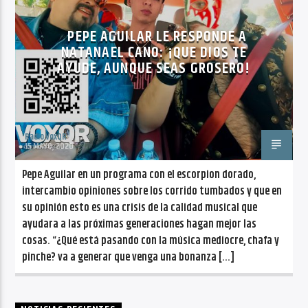
CANCIÓN ACTUAL
NO TITLES AVAILABLE
PEPE AGUILAR LE RESPONDE A
NATANAEL CANO: ¡QUE DIOS TE
AYUDE, AUNQUE SEAS GROSERO!
Radio VoxQR
Radio VoxQR
15 MAYO, 2020
Pepe Aguilar en un programa con el escorpion dorado,
intercambio opiniones sobre los corrido tumbados y que en
su opinión esto es una crisis de la calidad musical que
ayudara a las próximas generaciones hagan mejor las
cosas. “¿Qué está pasando con la música mediocre, chafa y
pinche? va a generar que venga una bonanza […]