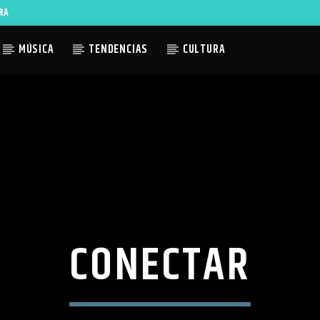
RA
MÚSICA
TENDENCIAS
CULTURA
ACTUAL
TLES AVAILABLE
CONECTAR