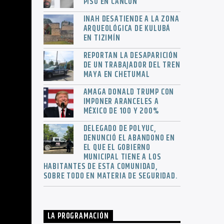
PISO EN CANCÚN
INAH DESATIENDE A LA ZONA
ARQUEOLÓGICA DE KULUBÁ
EN TIZIMÍN
REPORTAN LA DESAPARICIÓN
DE UN TRABAJADOR DEL TREN
MAYA EN CHETUMAL
AMAGA DONALD TRUMP CON
IMPONER ARANCELES A
MÉXICO DE 100 Y 200%
DELEGADO DE POLYUC,
DENUNCIÓ EL ABANDONO EN
EL QUE EL GOBIERNO
MUNICIPAL TIENE A LOS
HABITANTES DE ESTA COMUNIDAD,
SOBRE TODO EN MATERIA DE SEGURIDAD.
LA PROGRAMACIÓN