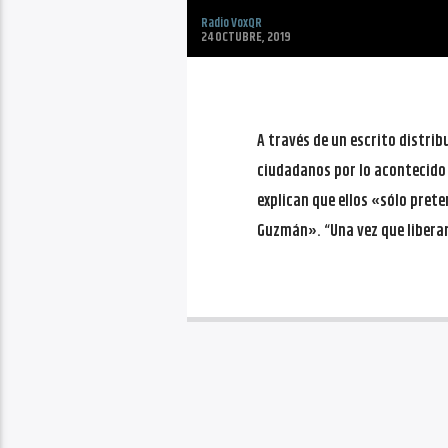
Radio VoxQR
24 OCTUBRE, 2019
A través de un escrito distribu
ciudadanos por lo acontecido 
explican que ellos «sólo prete
Guzmán». “Una vez que libera