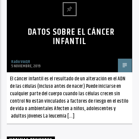
CANCIÓN ACTUAL
NO TITLES AVAILABLE
DATOS SOBRE EL CÁNCER
INFANTIL
Radio VoxQR
Radio VoxQR
5 NOVIEMBRE, 2019
El cáncer infantil es el resultado de un alteración en el ADN
de las células (incluso antes de nacer) Puede iniciarse en
cualquier parte del cuerpo cuando las células crecen sin
control No están vinculados a factores de riesgo en el estilo
de vida o ambientales Afecten a niños, adolescentes y
adultos jóvenes La leucemia […]