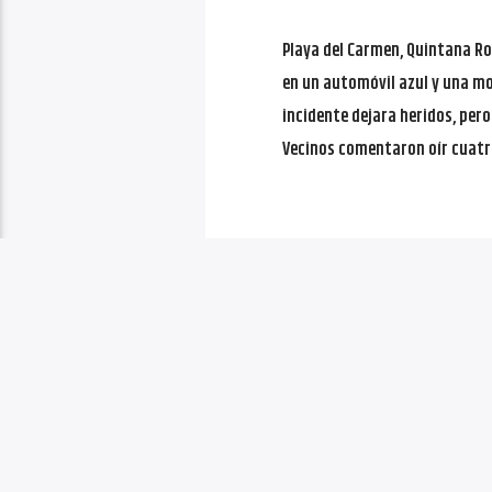
Playa del Carmen, Quintana Ro
en un automóvil azul y una mot
incidente dejara heridos, pero
Vecinos comentaron oír cuatr
PÁGINAS
1
Copyright 2020 | VoxQR | Comunicación