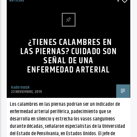
CANCIÓN ACTUAL
NOTICIAS
0
NO TITLES AVAILABLE
¿TIENES CALAMBRES EN
LAS PIERNAS? CUIDADO SON
SEÑAL DE UNA
Radio VoxQR
ENFERMEDAD ARTERIAL
Radio VoxQR
23 NOVIEMBRE, 2019
Los calambres en las piernas podrían ser un indicador de
enfermedad arterial periférica, padecimiento que se
desarrolla en silencio y estrecha los vasos sanguíneos
durante décadas, señalaron especialistas de la Universidad
del Estado de Pensilvania, en Estados Unidos. El jefe de