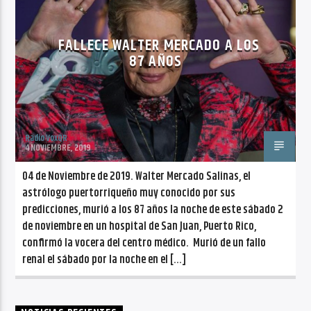
CANCIÓN ACTUAL
NO TITLES AVAILABLE
FALLECE WALTER MERCADO A LOS
87 AÑOS
Radio VoxQR
Radio VoxQR
4 NOVIEMBRE, 2019
04 de Noviembre de 2019. Walter Mercado Salinas, el
astrólogo puertorriqueño muy conocido por sus
predicciones, murió a los 87 años la noche de este sábado 2
de noviembre en un hospital de San Juan, Puerto Rico,
confirmó la vocera del centro médico. Murió de un fallo
renal el sábado por la noche en el […]