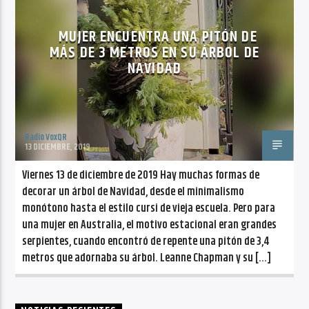
CANCIÓN ACTUAL
NO TITLES AVAILABLE
MUJER ENCUENTRA UNA PITÓN DE
MÁS DE 3 METROS EN SU ÁRBOL DE
NAVIDAD
Radio VoxQR
Radio VoxQR
13 DICIEMBRE, 2019
Viernes 13 de diciembre de 2019 Hay muchas formas de
decorar un árbol de Navidad, desde el minimalismo
monótono hasta el estilo cursi de vieja escuela. Pero para
una mujer en Australia, el motivo estacional eran grandes
serpientes, cuando encontró de repente una pitón de 3,4
metros que adornaba su árbol. Leanne Chapman y su […]