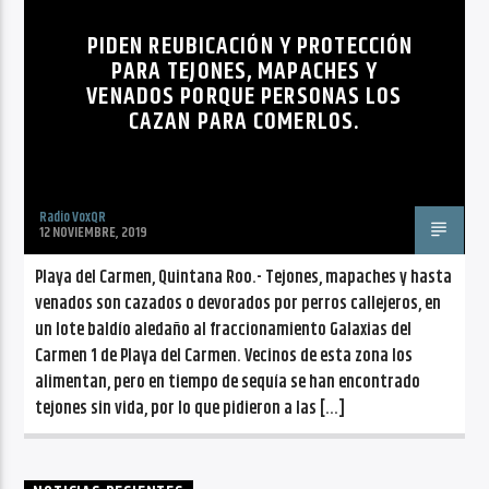
CANCIÓN ACTUAL
NO TITLES AVAILABLE
PIDEN REUBICACIÓN Y PROTECCIÓN
PARA TEJONES, MAPACHES Y
VENADOS PORQUE PERSONAS LOS
CAZAN PARA COMERLOS.
Radio VoxQR
Radio VoxQR
12 NOVIEMBRE, 2019
Playa del Carmen, Quintana Roo.- Tejones, mapaches y hasta
venados son cazados o devorados por perros callejeros, en
un lote baldío aledaño al fraccionamiento Galaxias del
Carmen 1 de Playa del Carmen. Vecinos de esta zona los
alimentan, pero en tiempo de sequía se han encontrado
tejones sin vida, por lo que pidieron a las […]