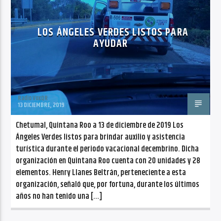
CANCIÓN ACTUAL
NO TITLES AVAILABLE
LOS ÁNGELES VERDES LISTOS PARA
AYUDAR
Radio VoxQR
Radio VoxQR
13 DICIEMBRE, 2019
Chetumal, Quintana Roo a 13 de diciembre de 2019 Los
Ángeles Verdes listos para brindar auxilio y asistencia
turística durante el periodo vacacional decembrino. Dicha
organización en Quintana Roo cuenta con 20 unidades y 28
elementos. Henry Llanes Beltrán, perteneciente a esta
organización, señaló que, por fortuna, durante los últimos
años no han tenido una […]