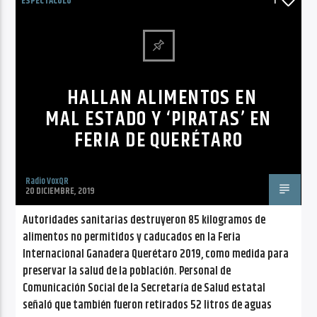
CANCIÓN ACTUAL
ESPECTÁCULO
1
NO TITLES AVAILABLE
HALLAN ALIMENTOS EN
MAL ESTADO Y ‘PIRATAS’ EN
FERIA DE QUERÉTARO
Radio VoxQR
Radio VoxQR
20 DICIEMBRE, 2019
Autoridades sanitarias destruyeron 85 kilogramos de
alimentos no permitidos y caducados en la Feria
Internacional Ganadera Querétaro 2019, como medida para
preservar la salud de la población. Personal de
Comunicación Social de la Secretaría de Salud estatal
señaló que también fueron retirados 52 litros de aguas