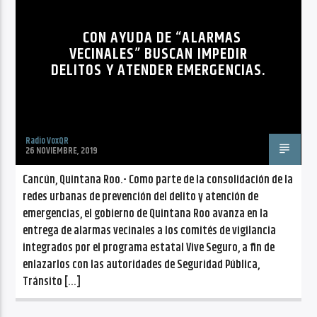
CANCIÓN ACTUAL
NO TITLES AVAILABLE
CON AYUDA DE “ALARMAS
VECINALES” BUSCAN IMPEDIR
DELITOS Y ATENDER EMERGENCIAS.
Radio VoxQR
Radio VoxQR
26 NOVIEMBRE, 2019
Cancún, Quintana Roo.- Como parte de la consolidación de la
redes urbanas de prevención del delito y atención de
emergencias, el gobierno de Quintana Roo avanza en la
entrega de alarmas vecinales a los comités de vigilancia
integrados por el programa estatal Vive Seguro, a fin de
enlazarlos con las autoridades de Seguridad Pública,
Tránsito […]