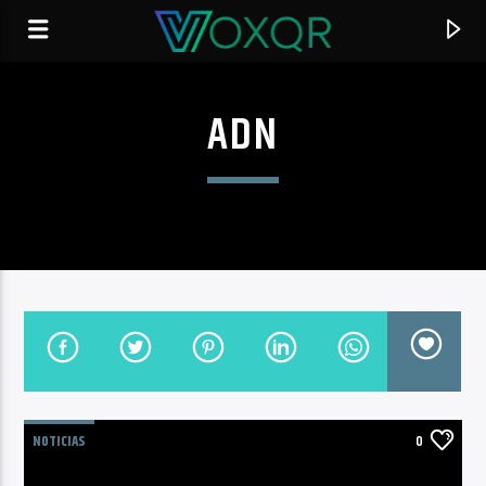
ADN
RADIO VOXQR
VOXQR
NOTICIAS
0