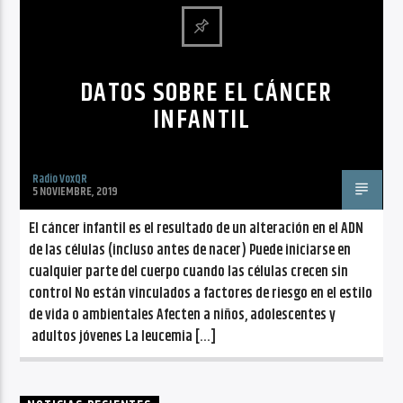
CANCIÓN ACTUAL
NO TITLES AVAILABLE
DATOS SOBRE EL CÁNCER
INFANTIL
Radio VoxQR
Radio VoxQR
5 NOVIEMBRE, 2019
El cáncer infantil es el resultado de un alteración en el ADN
de las células (incluso antes de nacer) Puede iniciarse en
cualquier parte del cuerpo cuando las células crecen sin
control No están vinculados a factores de riesgo en el estilo
de vida o ambientales Afecten a niños, adolescentes y
adultos jóvenes La leucemia […]