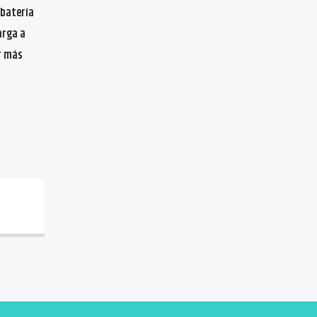
 batería
arga a
r más