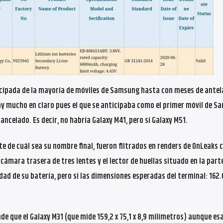
ipada de la mayoría de móviles de Samsung hasta con meses de antela
hay mucho en claro pues el que se anticipaba como el primer móvil de 
ancelado. Es decir, no habría Galaxy M41, pero sí Galaxy M51.
 de cuál sea su nombre final, fueron filtrados en renders de OnLeaks 
cámara trasera de tres lentes y el lector de huellas situado en la part
idad de su batería, pero sí las dimensiones esperadas del terminal: 162.6
e que el Galaxy M31 (que mide 159,2 x 75,1 x 8,9 milímetros) aunque es