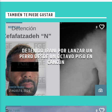
TAMBIÉN TE PUEDE GUSTAR
NOTICIAS
0
DETENIDO IRANÍ POR LANZAR UN
PERRO DESDE UN OCTAVO PISO EN
CANCÚN
VoxQR Radio
21 AGOSTO, 2024
CULTURA
0