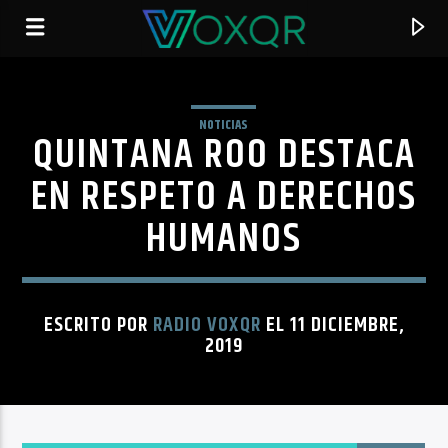
NOTICIAS
QUINTANA ROO DESTACA
RADIO VOXQR
VOXQR
EN RESPETO A DERECHOS
HUMANOS
ESCRITO POR
RADIO VOXQR
EL 11 DICIEMBRE,
2019