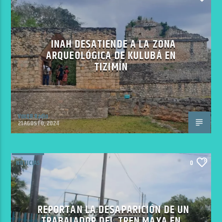
INAH DESATIENDE A LA ZONA
ARQUEOLÓGICA DE KULUBÁ EN
TIZIMÍN
VoxQR Radio
21 AGOSTO, 2024
NOTICIAS
0
REPORTAN LA DESAPARICIÓN DE UN
TRABAJADOR DEL TREN MAYA EN