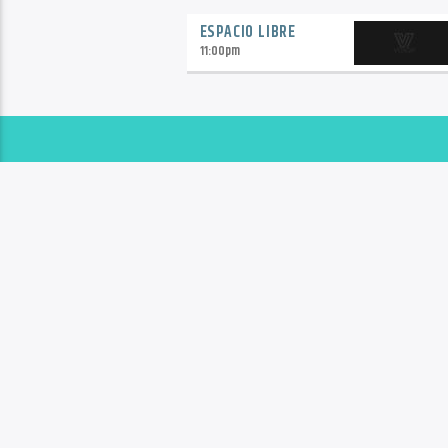
ESPACIO LIBRE
11:00
pm
TAMBIÉN TE PUEDE GUSTAR
Copyright 2020 | VoxQR | Comunicación
INICIO
NOTICIAS
MÚSICA
TENDENCIA