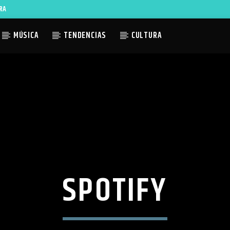
RA
MÚSICA
TENDENCIAS
CULTURA
ACTUAL
TLES AVAILABLE
SPOTIFY