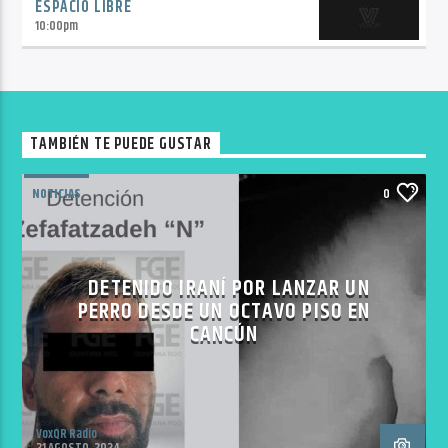
ESPACIO LIBRE
10:00
pm
TAMBIÉN TE PUEDE GUSTAR
NOTICIAS
0
DETENIDO IRANÍ POR LANZAR UN
PERRO DESDE UN OCTAVO PISO EN
CANCÚN
VoxQR Radio
21 AGOSTO, 2024