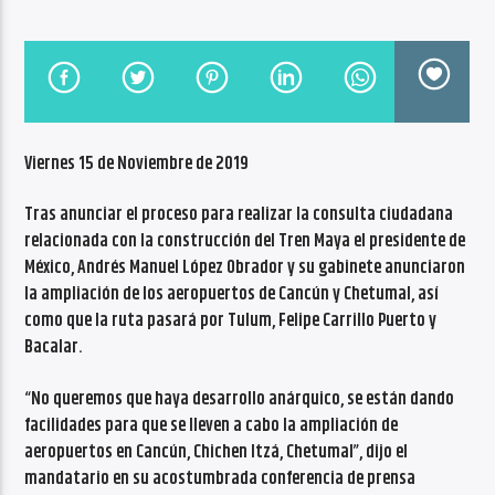
CANCIÓN ACTUAL
NO TITLES AVAILABLE
Viernes 15 de Noviembre de 2019
Tras anunciar el proceso para realizar la consulta ciudadana
Radio VoxQR
relacionada con la construcción del Tren Maya el presidente de
México, Andrés Manuel López Obrador y su gabinete anunciaron
la ampliación de los aeropuertos de Cancún y Chetumal, así
como que la ruta pasará por Tulum, Felipe Carrillo Puerto y
Bacalar.
“No queremos que haya desarrollo anárquico, se están dando
facilidades para que se lleven a cabo la ampliación de
aeropuertos en Cancún, Chichen Itzá, Chetumal”, dijo el
mandatario en su acostumbrada conferencia de prensa