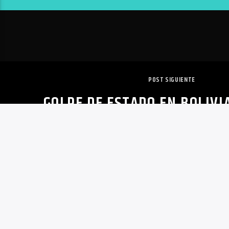
POST SIGUIENTE
GOLPE DE ESTADO EN BOLIVI
CINCO MUERTOS TRAS FUERTE
EN COCHABAMBA
Copyright 2020 | VoxQR | Comunicación