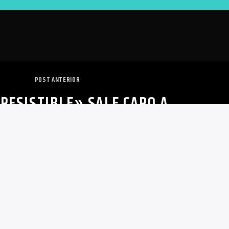
POST ANTERIOR
RRESISTIBLE» SALE CARO A
SE LLEVAN PANTALLAS DE 24
MIL EN 2.400