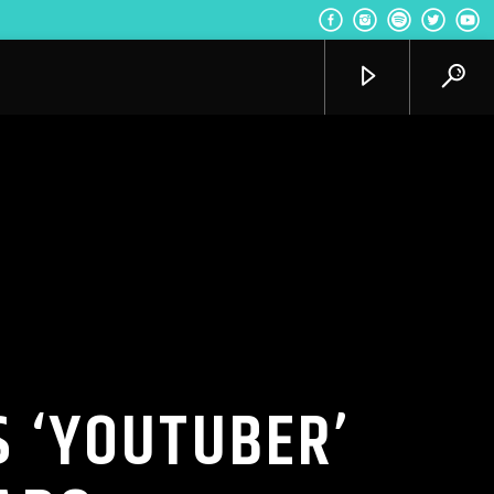
Radio VoxQR
 ‘YOUTUBER’