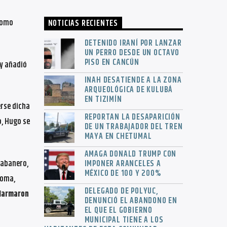
como
NOTICIAS RECIENTES
DETENIDO IRANÍ POR LANZAR
UN PERRO DESDE UN OCTAVO
PISO EN CANCÚN
 y añadió
INAH DESATIENDE A LA ZONA
ARQUEOLÓGICA DE KULUBÁ
EN TIZIMÍN
erse dicha
REPORTAN LA DESAPARICIÓN
o, Hugo se
DE UN TRABAJADOR DEL TREN
MAYA EN CHETUMAL
AMAGA DONALD TRUMP CON
habanero,
IMPONER ARANCELES A
MÉXICO DE 100 Y 200%
roma,
DELEGADO DE POLYUC,
alarmaron
DENUNCIÓ EL ABANDONO EN
EL QUE EL GOBIERNO
MUNICIPAL TIENE A LOS