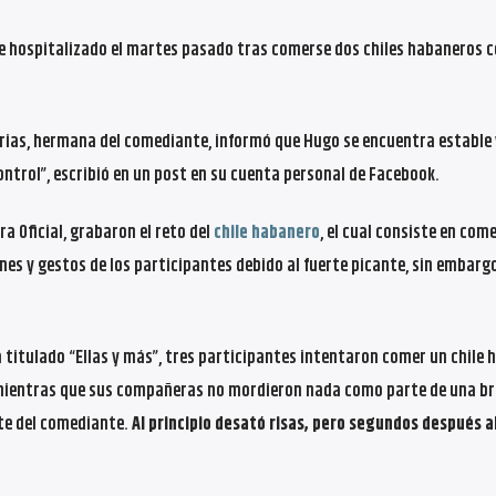
ue hospitalizado el martes pasado tras comerse dos chiles habaneros 
Arias, hermana del comediante, informó que Hugo se encuentra estable
ntrol”, escribió en un post en su cuenta personal de Facebook.
a Oficial, grabaron el reto del
chile habanero
, el cual consiste en com
nes y gestos de los participantes debido al fuerte picante, sin embarg
 titulado “Ellas y más”, tres participantes intentaron comer un chile 
mientras que sus compañeras no mordieron nada como parte de una b
te del comediante.
Al principio desató risas, pero segundos después 