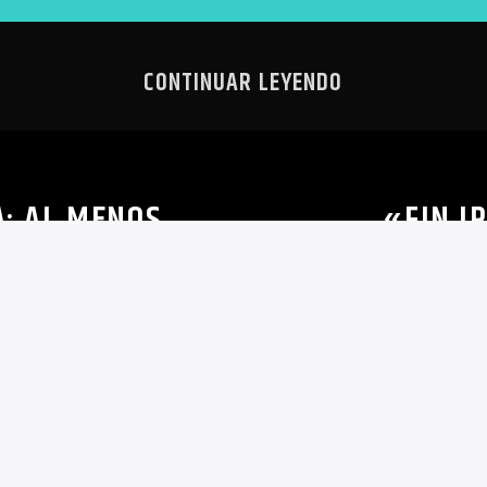
CONTINUAR LEYENDO
A: AL MENOS
«FIN I
 REPRESIÓN
WALMART; 