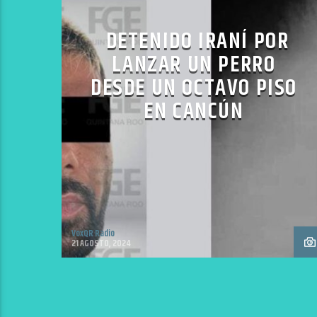
DETENIDO IRANÍ POR
LANZAR UN PERRO
DESDE UN OCTAVO PISO
EN CANCÚN
VoxQR Radio
21 AGOSTO, 2024