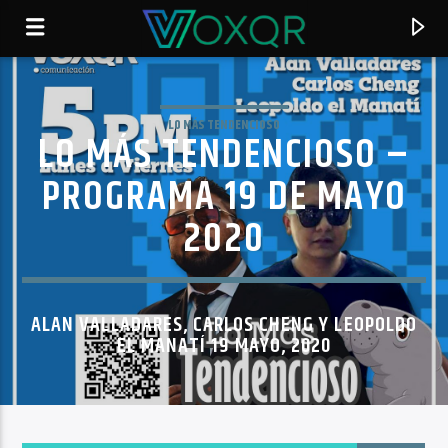
LO MÁS TENDENCIOSO
LO MÁS TENDENCIOSO –
RADIO VOXQR
VOXQR
PROGRAMA 19 DE MAYO
2020
ALAN VALLADARES, CARLOS CHENG Y LEOPOLDO
EL MANATÍ 19 MAYO, 2020