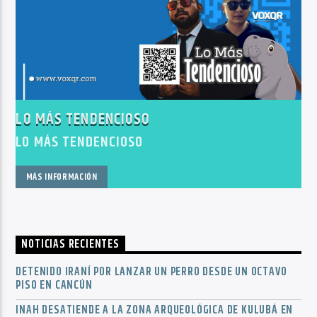
LO MÁS TENDENCIOSO
LO MÁS TENDENCIOSO
MÁS INFORMACIÓN
NOTICIAS RECIENTES
DETENIDO IRANÍ POR LANZAR UN PERRO DESDE UN OCTAVO
PISO EN CANCÚN
INAH DESATIENDE A LA ZONA ARQUEOLÓGICA DE KULUBÁ EN