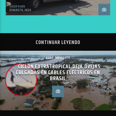
VoxQR Radio
21 AGOSTO, 2024
CONTINUAR LEYENDO
POST SIGUIENTE
CICLÓN EXTRATROPICAL DEJA OVEJAS
COLGADAS EN CABLES ELÉCTRICOS EN
BRASIL