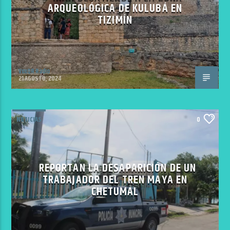
ARQUEOLÓGICA DE KULUBÁ EN
TIZIMÍN
VoxQR Radio
21 AGOSTO, 2024
NOTICIAS
0
REPORTAN LA DESAPARICIÓN DE UN
TRABAJADOR DEL TREN MAYA EN
CHETUMAL