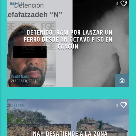
NOTICIAS
0
DETENIDO IRANÍ POR LANZAR UN
PERRO DESDE UN OCTAVO PISO EN
CANCÚN
VoxQR Radio
21 AGOSTO, 2024
CULTURA
0
INAH DESATIENDE A LA ZONA